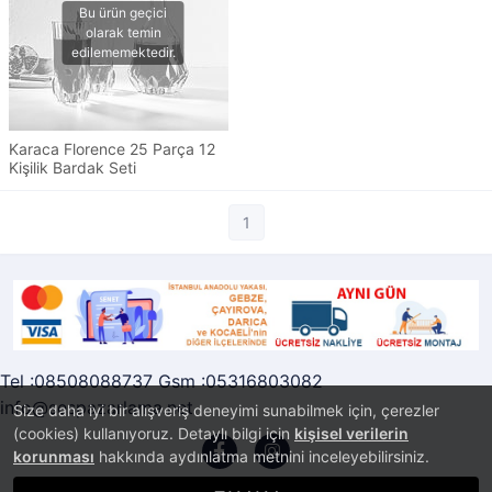
Karaca Florence 25 Parça 12
Kişilik Bardak Seti
1
Tel :08508088737 Gsm :05316803082
info@sespazarlama.net
Size daha iyi bir alışveriş deneyimi sunabilmek için, çerezler
(cookies) kullanıyoruz. Detaylı bilgi için
kişisel verilerin
korunması
hakkında aydınlatma metnini inceleyebilirsiniz.