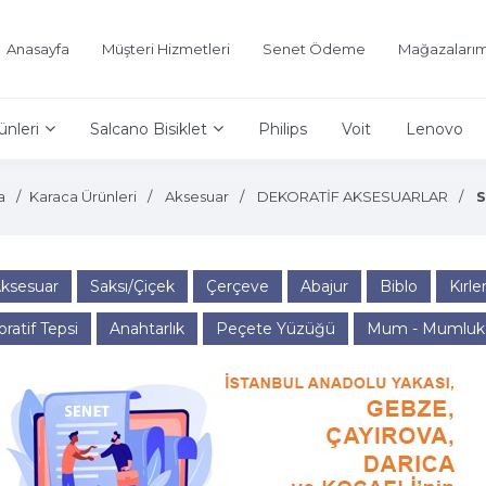
Anasayfa
Müşteri Hizmetleri
Senet Ödeme
Mağazalarım
ünleri
Salcano Bisiklet
Philips
Voit
Lenovo
a
Karaca Ürünleri
Aksesuar
DEKORATİF AKSESUARLAR
S
Aksesuar
Saksı/Çiçek
Çerçeve
Abajur
Biblo
Kırle
ratif Tepsi
Anahtarlık
Peçete Yüzüğü
Mum - Mumluk