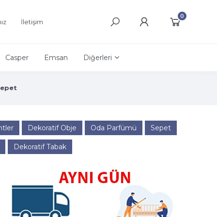
0
ız
İletişim
Casper
Emsan
Diğerleri
epet
ntler
Dekoratif Obje
Oda Parfümü
Sepet
Dekoratif Tabak