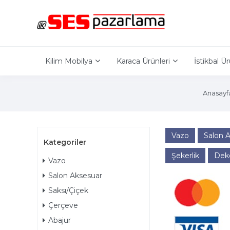
Kilim Mobilya
Karaca Ürünleri
İstikbal Ür
Anasayf
Vazo
Salon 
Kategoriler
Şekerlik
Deko
Vazo
Salon Aksesuar
Saksı/Çiçek
Çerçeve
Abajur