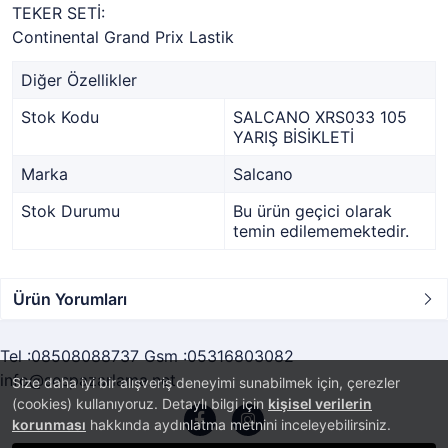
TEKER SETİ:
Continental Grand Prix Lastik
Diğer Özellikler
Stok Kodu
SALCANO XRS033 105
YARIŞ BİSİKLETİ
Marka
Salcano
Stok Durumu
Bu ürün geçici olarak
temin edilememektedir.
Ürün Yorumları
Tel :08508088737 Gsm :05316803082
info@sespazarlama.net
Size daha iyi bir alışveriş deneyimi sunabilmek için, çerezler
(cookies) kullanıyoruz. Detaylı bilgi için
kişisel verilerin
korunması
hakkında aydınlatma metnini inceleyebilirsiniz.