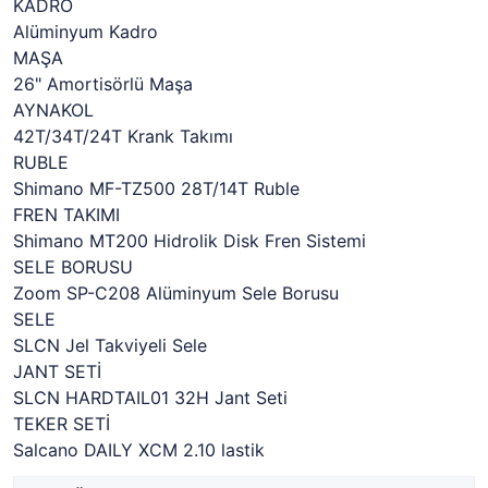
KADRO
Alüminyum Kadro
MAŞA
26" Amortisörlü Maşa
AYNAKOL
42T/34T/24T Krank Takımı
RUBLE
Shimano MF-TZ500 28T/14T Ruble
FREN TAKIMI
Shimano MT200 Hidrolik Disk Fren Sistemi
SELE BORUSU
Zoom SP-C208 Alüminyum Sele Borusu
SELE
SLCN Jel Takviyeli Sele
JANT SETİ
SLCN HARDTAIL01 32H Jant Seti
TEKER SETİ
Salcano DAILY XCM 2.10 lastik