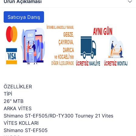
Ürün Açıklaması
Satıcıya Danış
ÖZELLİKLER
TİPİ
26" MTB
ARKA VİTES
Shimano ST-EF505/RD-TY300 Tourney 21 Vites
VİTES KOLLARI
Shimano ST-EF505