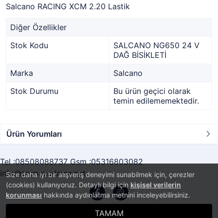
Salcano RACING XCM 2.20 Lastik
Diğer Özellikler
Stok Kodu
SALCANO NG650 24 V
DAĞ BİSİKLETİ
Marka
Salcano
Stok Durumu
Bu ürün geçici olarak
temin edilememektedir.
Ürün Yorumları
Tel :08508088737 Gsm :05316803082
info@sespazarlama.net
Size daha iyi bir alışveriş deneyimi sunabilmek için, çerezler
(cookies) kullanıyoruz. Detaylı bilgi için
kişisel verilerin
korunması
hakkında aydınlatma metnini inceleyebilirsiniz.
TAMAM
®
PlatinMarket
E-Ticaret Sistemi
İle Hazırlanmıştır.