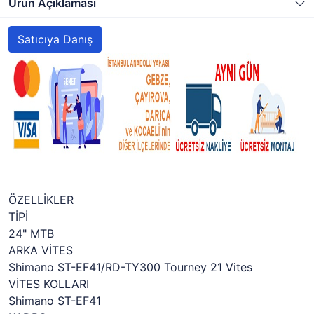
Ürün Açıklaması
Satıcıya Danış
ÖZELLİKLER
TİPİ
24" MTB
ARKA VİTES
Shimano ST-EF41/RD-TY300 Tourney 21 Vites
VİTES KOLLARI
Shimano ST-EF41