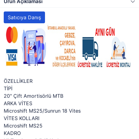
Ürün Açıklaması
Satıcıya Danış
ÖZELLİKLER
TİPİ
20" Çift Amortisörlü MTB
ARKA VİTES
Microshift MS25/Sunrun 18 Vites
VİTES KOLLARI
Microshift MS25
KADRO