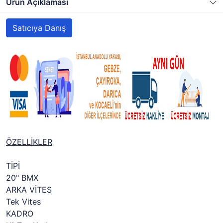
Ürün Açıklaması
Satıcıya Danış
ÖZELLİKLER
TİPİ
20" BMX
ARKA VİTES
Tek Vites
KADRO