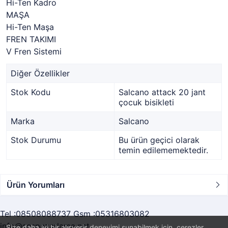
Hi-Ten Kadro
MAŞA
Hi-Ten Maşa
FREN TAKIMI
V Fren Sistemi
Diğer Özellikler
Stok Kodu
Salcano attack 20 jant
çocuk bisikleti
Marka
Salcano
Stok Durumu
Bu ürün geçici olarak
temin edilememektedir.
Ürün Yorumları
Tel :08508088737 Gsm :05316803082
info@sespazarlama.net
Size daha iyi bir alışveriş deneyimi sunabilmek için, çerezler