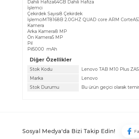
Dahili Hafıza64GB Dahili Hafıza
İşlemci
Çekirdek Sayısı8 Çekirdek
İşlemciMT8168B 2.0GHZ QUAD core ARM CorteA5
Kamera
Arka Kamera8 MP
Ön Kamera5 MP
Pil
Pil5000 mAh
Diğer Özellikler
Stok Kodu
Lenovo TAB M10 Plus ZA
Marka
Lenovo
Stok Durumu
Bu ürün geçici olarak tem
Sosyal Medya'da Bizi Takip Edin!
F