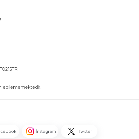
3
5T0215TR
in edilememektedir.
acebook
İnstagram
Twitter