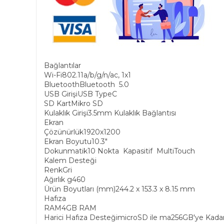
Bağlantılar
Wi-Fi802.11a/b/g/n/ac, 1x1
BluetoothBluetooth 5.0
USB GirişiUSB TypeC
SD KartMikro SD
Kulaklık Girişi3.5mm Kulaklık Bağlantısı
Ekran
Çözünürlük1920x1200
Ekran Boyutu10.3"
Dokunmatik10 Nokta Kapasitif MultiTouch
Kalem Desteği
RenkGri
Ağırlık g460
Ürün Boyutları (mm)244.2 x 153.3 x 8.15 mm
Hafıza
RAM4GB RAM
Harici Hafıza DesteğimicroSD ile ma256GB'ye Kadar Ar