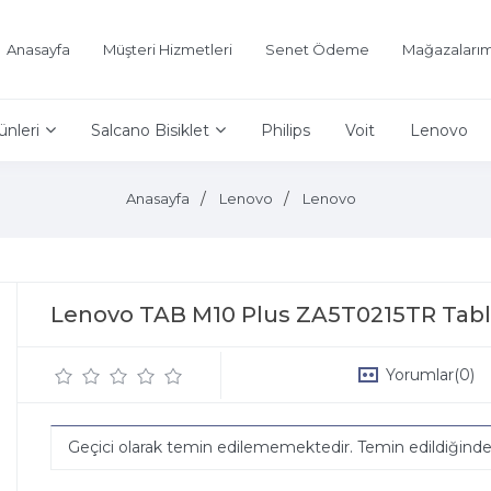
Anasayfa
Müşteri Hizmetleri
Senet Ödeme
Mağazalarım
ünleri
Salcano Bisiklet
Philips
Voit
Lenovo
Anasayfa
Lenovo
Lenovo
Lenovo TAB M10 Plus ZA5T0215TR Tabl
Yorumlar
(0)
Geçici olarak temin edilememektedir. Temin edildiğind