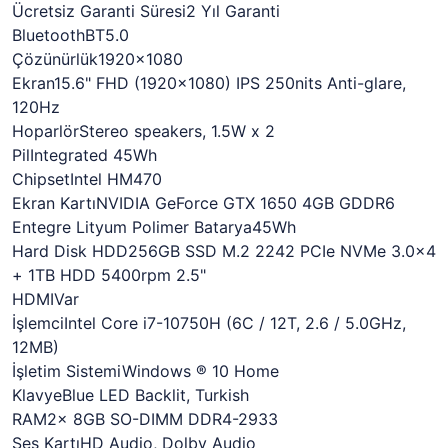
Ücretsiz Garanti Süresi2 Yıl Garanti
BluetoothBT5.0
Çözünürlük1920x1080
Ekran15.6" FHD (1920x1080) IPS 250nits Anti-glare,
120Hz
HoparlörStereo speakers, 1.5W x 2
PilIntegrated 45Wh
ChipsetIntel HM470
Ekran KartıNVIDIA GeForce GTX 1650 4GB GDDR6
Entegre Lityum Polimer Batarya45Wh
Hard Disk HDD256GB SSD M.2 2242 PCIe NVMe 3.0x4
+ 1TB HDD 5400rpm 2.5"
HDMIVar
İşlemciIntel Core i7-10750H (6C / 12T, 2.6 / 5.0GHz,
12MB)
İşletim SistemiWindows ® 10 Home
KlavyeBlue LED Backlit, Turkish
RAM2x 8GB SO-DIMM DDR4-2933
Ses KartıHD Audio, Dolby Audio