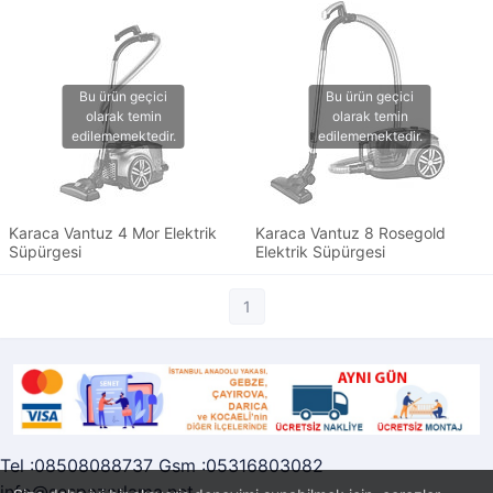
Karaca Vantuz 4 Mor Elektrik
Karaca Vantuz 8 Rosegold
Süpürgesi
Elektrik Süpürgesi
1
Tel :08508088737 Gsm :05316803082
info@sespazarlama.net