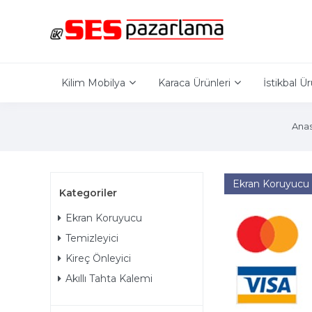
Kilim Mobilya
Karaca Ürünleri
İstikbal Ür
Anas
Ekran Koruyucu
Kategoriler
Ekran Koruyucu
Temizleyici
Kireç Önleyici
Akıllı Tahta Kalemi