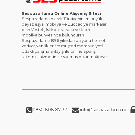
Sespazarlama Online Alışveriş Sitesi
Sespazarlama olarak Türkiyenin en büyük
beyaz eşya ,mobilya ve Züccaciye markaları
olan Vestel , İstikbal,Karaca ve Kilim
mobilya bünyesinde bulunduran
Sespazarlama 1996 yılından bu yana hizmet
veriyor,yenilikleri ve müşteri memnuniyeti
odaklı çalışma anlayışı ile online sipariş
sistemini hizmetinize sunmuş bulunmaktayız.
0850 808 87 37
info@sespazarlama.net