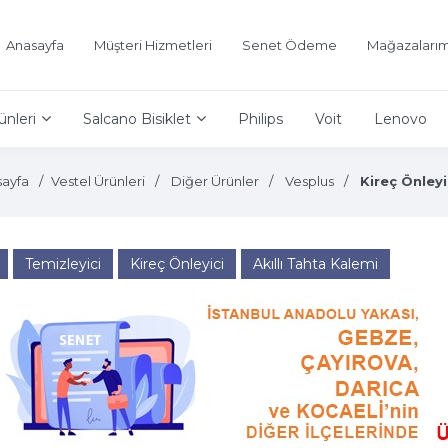
Anasayfa
Müşteri Hizmetleri
Senet Ödeme
Mağazalarım
ünleri
Salcano Bisiklet
Philips
Voit
Lenovo
ayfa
Vestel Ürünleri
Diğer Ürünler
Vesplus
Kireç Önleyi
Temizleyici
Kireç Önleyici
Akıllı Tahta Kalemi