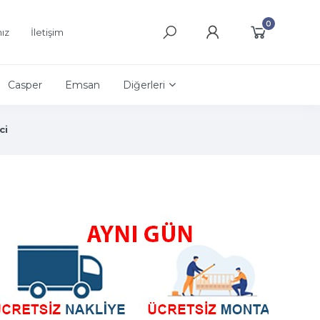
0
ız
İletişim
Casper
Emsan
Diğerleri
ci