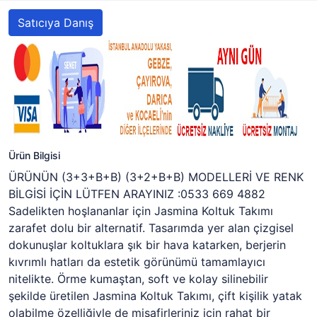
Satıcıya Danış
Ürün Bilgisi
ÜRÜNÜN (3+3+B+B) (3+2+B+B) MODELLERİ VE RENK
BİLGİSİ İÇİN LÜTFEN ARAYINIZ :0533 669 4882
Sadelikten hoşlananlar için Jasmina Koltuk Takımı
zarafet dolu bir alternatif. Tasarımda yer alan çizgisel
dokunuşlar koltuklara şık bir hava katarken, berjerin
kıvrımlı hatları da estetik görünümü tamamlayıcı
nitelikte. Örme kumaştan, soft ve kolay silinebilir
şekilde üretilen Jasmina Koltuk Takımı, çift kişilik yatak
olabilme özelliğiyle de misafirleriniz için rahat bir