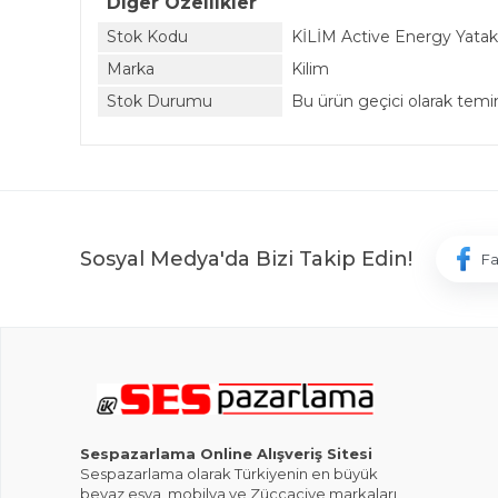
Diğer Özellikler
Stok Kodu
KİLİM Active Energy Yatak
Marka
Kilim
Stok Durumu
Bu ürün geçici olarak tem
Sosyal Medya'da Bizi Takip Edin!
F
Sespazarlama Online Alışveriş Sitesi
Sespazarlama olarak Türkiyenin en büyük
beyaz eşya ,mobilya ve Züccaciye markaları