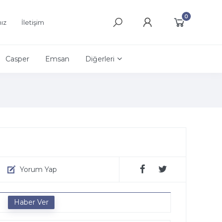
0
ız
İletişim
Casper
Emsan
Diğerleri
Yorum Yap
e