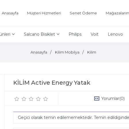
Anasayfa
Müşteri Hizmetleri
Senet Ödeme
Mağazalarım
ünleri
Salcano Bisiklet
Philips
Voit
Lenovo
Anasayfa
Kilim Mobilya
Kilim
KİLİM Active Energy Yatak
Yorumlar
(0)
Geçici olarak temin edilememektedir. Temin edildiğind