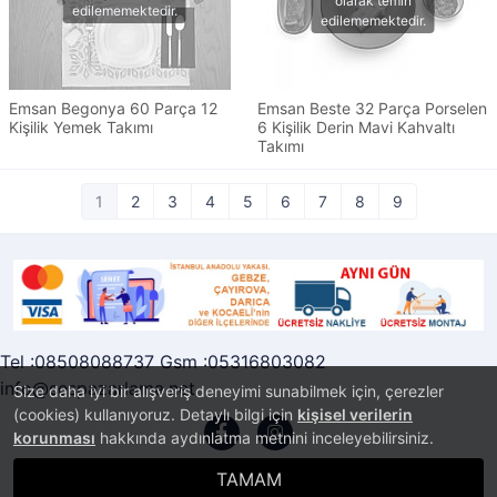
Emsan Begonya 60 Parça 12
Emsan Beste 32 Parça Porselen
Kişilik Yemek Takımı
6 Kişilik Derin Mavi Kahvaltı
Takımı
1
2
3
4
5
6
7
8
9
Tel :08508088737 Gsm :05316803082
info@sespazarlama.net
Size daha iyi bir alışveriş deneyimi sunabilmek için, çerezler
(cookies) kullanıyoruz. Detaylı bilgi için
kişisel verilerin
korunması
hakkında aydınlatma metnini inceleyebilirsiniz.
TAMAM
®
PlatinMarket
E-Ticaret Sistemi
İle Hazırlanmıştır.