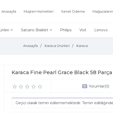
Anasayfa
Müşteri Hizmetleri
Senet Ödeme
Mağazalarım
ünleri
Salcano Bisiklet
Philips
Voit
Lenovo
Anasayfa
Karaca Ürünleri
Karaca
Karaca Fine Pearl Grace Black 58 Parça 
Yorumlar
(0)
Geçici olarak temin edilememektedir. Temin edildiğind