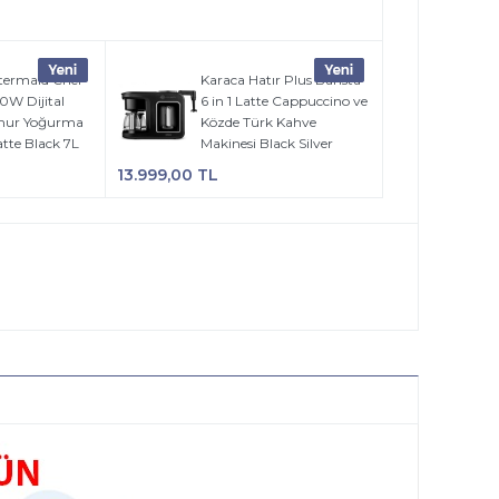
termaid Chef
Karaca Hatır Plus Barista
0W Dijital
6 in 1 Latte Cappuccino ve
amur Yoğurma
Közde Türk Kahve
tte Black 7L
Makinesi Black Silver
13.999,00 TL