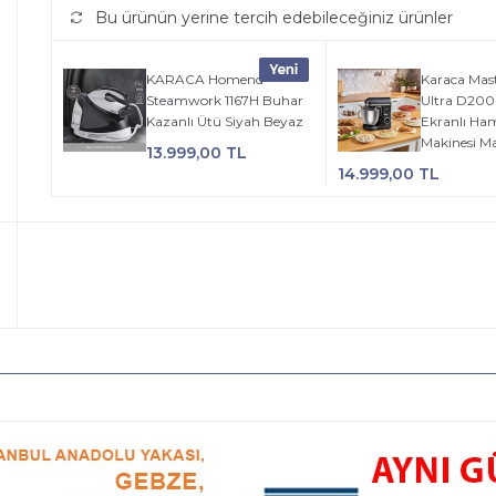
Bu ürünün yerine tercih edebileceğiniz ürünler
KARACA Homend
Karaca Mas
Steamwork 1167H Buhar
Ultra D200
Kazanlı Ütü Siyah Beyaz
Ekranlı H
Makinesi Ma
13.999,00 TL
14.999,00 TL