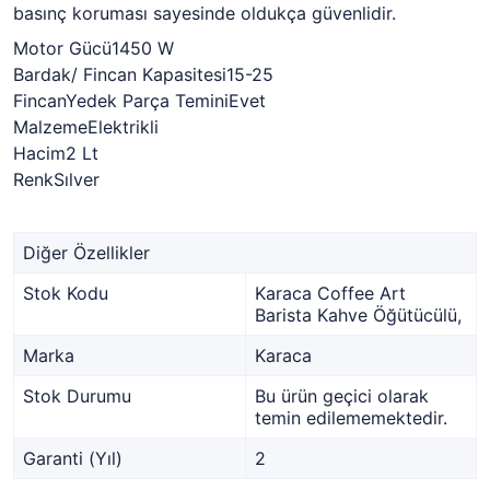
basınç koruması sayesinde oldukça güvenlidir.
Motor Gücü1450 W
Bardak/ Fincan Kapasitesi15-25
FincanYedek Parça TeminiEvet
MalzemeElektrikli
Hacim2 Lt
RenkSılver
Diğer Özellikler
Stok Kodu
Karaca Coffee Art
Barista Kahve Öğütücülü,
Marka
Karaca
Stok Durumu
Bu ürün geçici olarak
temin edilememektedir.
Garanti (Yıl)
2