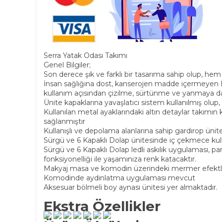
Serra Yatak Odası Takımı
Genel Bilgiler;
Son derece şık ve farklı bir tasarıma sahip olup, he
İnsan sağlığına dost, kanserojen madde içermeyen 
kullanım açısından çizilme, sürtünme ve yanmaya day
Ünite kapaklarına yavaşlatıcı sistem kullanılmış olup, 
Kullanılan metal ayaklarındaki altın detaylar takımın 
sağlanmıştır
Kullanışlı ve depolama alanlarına sahip gardırop ünite
Sürgü ve 6 Kapaklı Dolap ünitesinde iç çekmece kull
Sürgü ve 6 Kapaklı Dolap ledli askılık uygulaması, pa
fonksiyonelliği ile yaşamınıza renk katacaktır.
Makyaj masa ve komodin üzerindeki mermer efektli d
Komodinde aydınlatma uygulaması mevcut
Aksesuar bölmeli boy aynası ünitesi yer almaktadır.
Ekstra Özellikler