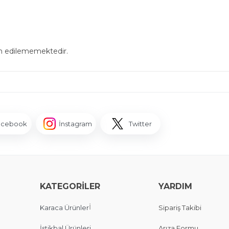
in edilememektedir.
acebook
İnstagram
Twitter
KATEGORİLER
YARDIM
İ
Karaca Ürünler
Sipariş Takibi
İstikbal Ürünleri
Arıza Formu