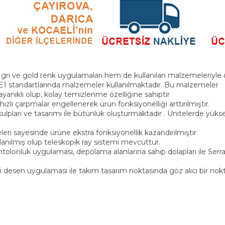
m gri ve gold renk uygulamaları hem de kullanılan malzemeleriyle 
E1 standartlarında malzemeler kullanılmaktadır. Bu malzemeler
anıklı olup, kolay temizlenme özelliğine sahiptir
hızlı çarpmalar engellenerek ürün fonksiyonelliği arttırılmıştır.
kulpları ve tasarımı ile bütünlük oluşturmaktadır . Ünitelerde yükse
leri sayesinde ürüne ekstra fonksiyonellik kazandırılmıştır
anılmış olup teleskopik ray sistemi mevcuttur.
ntolonluk uygulaması, depolama alanlarına sahip dolapları ile Serra
esen uygulaması ile takım tasarım noktasında göz alıcı bir nok