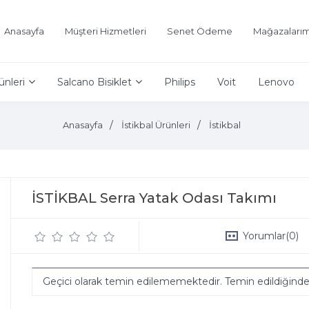
Anasayfa
Müşteri Hizmetleri
Senet Ödeme
Mağazalarım
ünleri
Salcano Bisiklet
Philips
Voit
Lenovo
Anasayfa
İstikbal Ürünleri
İstikbal
İSTİKBAL Serra Yatak Odası Takımı
Yorumlar
(0)
Geçici olarak temin edilememektedir. Temin edildiğind