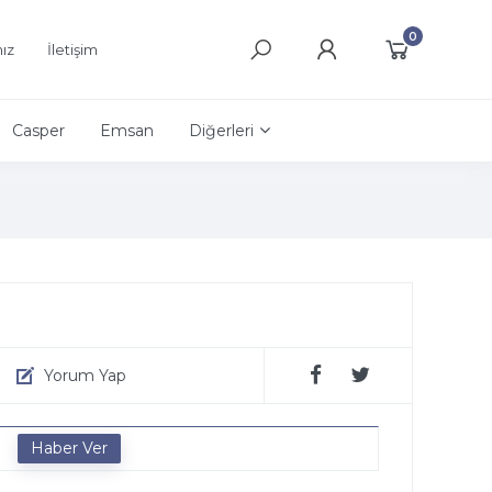
0
ız
İletişim
Casper
Emsan
Diğerleri
Yorum Yap
e