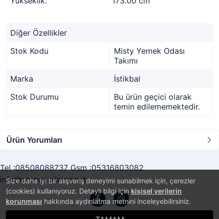
Yükseklik:
173.00 cm
Diğer Özellikler
Stok Kodu
Misty Yemek Odası
Takımı
Marka
İstikbal
Stok Durumu
Bu ürün geçici olarak
temin edilememektedir.
Ürün Yorumları
Tel :08508088737 Gsm :05316803082
info@sespazarlama.net
Size daha iyi bir alışveriş deneyimi sunabilmek için, çerezler
(cookies) kullanıyoruz. Detaylı bilgi için
kişisel verilerin
korunması
hakkında aydınlatma metnini inceleyebilirsiniz.