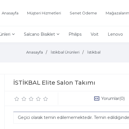
Anasayfa
Müşteri Hizmetleri
Senet Ödeme
Mağazalarım
ünleri
Salcano Bisiklet
Philips
Voit
Lenovo
Anasayfa
İstikbal Ürünleri
İstikbal
İSTİKBAL Elite Salon Takımı
Yorumlar
(0)
Geçici olarak temin edilememektedir. Temin edildiğind