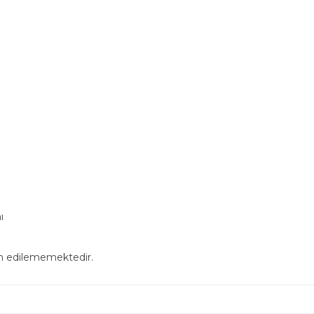
ı
in edilememektedir.