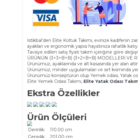
İstikbal’den Elite Koltuk Takımı, evinize kadifenin za
ayakları ve ergonomik yapısı hayatınıza rahatlık katıy
Tavsiye edilen satış fiyatı takım içeriğine göre değişm
ÜRÜNÜN (3+3+B+B) (3+2+B+B) MODELLERİ VE REN
Ürünümüz, ayaklarında ve alt kasasında yer alan altın
Ürünümüz, minder uygulamaları ve sırt kısmında yer 
Ürünümüz konseptürün olup Yemek odası, Yatak oda
Elite Yemek Odası Takımı,
Elite Yatak Odası Tak
Ekstra Özellikler
Ürün Ölçüleri
Derinlik:
110.00 cm
Genişlik:
201.00 cm