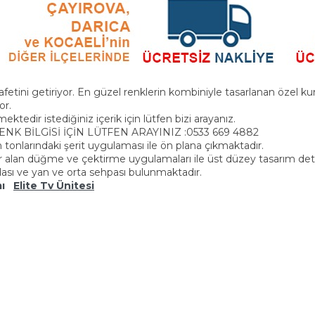
rafetini getiriyor. En güzel renklerin kombiniyle tasarlanan özel k
or.
ektedir istediğiniz içerik için lütfen bizi arayanız.
K BİLGİSİ İÇİN LÜTFEN ARAYINIZ :0533 669 4882
 tonlarındaki şerit uygulaması ile ön plana çıkmaktadır.
alan düğme ve çektirme uygulamaları ile üst düzey tasarım detay
sı ve yan ve orta sehpası bulunmaktadır.
ımı
Elite Tv Ünitesi