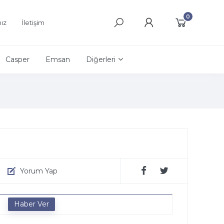
0
ız
İletişim
Casper
Emsan
Diğerleri
Yorum Yap
e