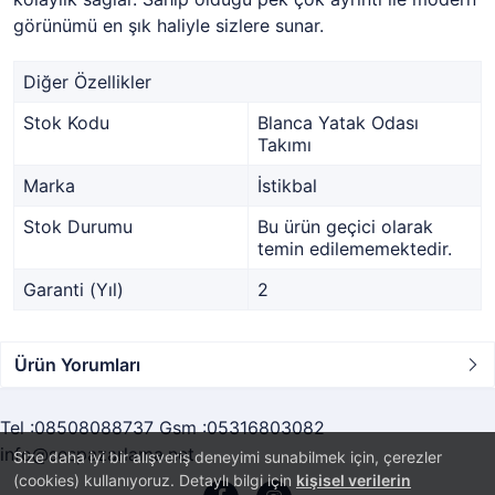
görünümü en şık haliyle sizlere sunar.
Diğer Özellikler
Stok Kodu
Blanca Yatak Odası
Takımı
Marka
İstikbal
Stok Durumu
Bu ürün geçici olarak
temin edilememektedir.
Garanti (Yıl)
2
Ürün Yorumları
Tel :08508088737 Gsm :05316803082
info@sespazarlama.net
Size daha iyi bir alışveriş deneyimi sunabilmek için, çerezler
(cookies) kullanıyoruz. Detaylı bilgi için
kişisel verilerin