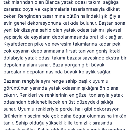
takımlarından olan Blanca yatak odası takımı sağlığa
zararsız boya ve kaplamalarla tasarlanmasıyla dikkat
çeker. Renginden tasarımına bütün halindeki şıklığıyla
evin genel dekorasyonuna katkıda bulunur. Baştan sona
yeni bir dizayna sahip olan yatak odası takımı işlevsel
yapısıyla da eşyaların depolanmasında pratiklik sağlar.
Kıyafetlerden pike ve nevresim takımlarına kadar pek
çok eşyanın depolanmasına fırsat tanıyan genişlikteki
dolabıyla yatak odası takımı bazası sayesinde ekstra bir
depolama alanı sunar. Baza yorgan gibi büyük
parçaların depolanmasında büyük kolaylık sağlar.
Bazanın rengiyle aynı renge sahip başlık uyumlu
görüntünün yanında yatak odasının şıklığını ön plana
çıkarır. Renkleri ve renklerinin en güzel tonlarıyla yatak
odasından beklenebilecek en üst düzeydeki şıklığı
sunar. Uyumlu renkleriyle perde, halı gibi dekorasyon
ürünlerinin seçiminde çok daha özgür olunmasına imkân
tanır. Sahip olduğu yükseklik ile temizlik sırasında
kolaylık sağlar. Sahip olduğu pek çok ayrıntı ile modern