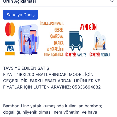
Ürün Açıklaması
Satıcıya Danış
TAVSİYE EDİLEN SATIŞ
FİYATI 160X200 EBATLARINDAKİ MODEL İÇİN
GEÇERLİDİR. FARKLI EBATLARDAKİ ÜRÜNLER VE
FİYATLAR İÇİN LÜTFEN ARAYINIZ; 05336694882
Bamboo Line yatak kumaşında kullanılan bamboo;
doğallığı, hijyenik olması, nem yönetimi ve hava